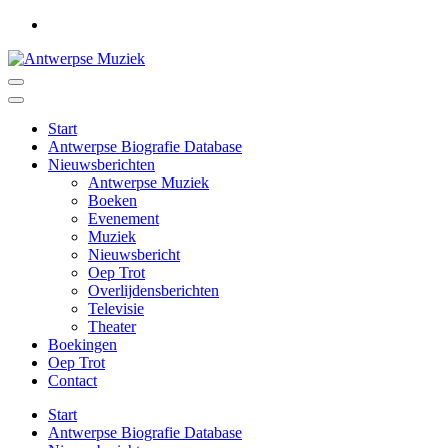
Ga
naar
inhoud
(druk
Antwerpse Muziek
Muziek in het Antwerps dialect
op
Enter)
Start
Antwerpse Biografie Database
Nieuwsberichten
Antwerpse Muziek
Boeken
Evenement
Muziek
Nieuwsbericht
Oep Trot
Overlijdensberichten
Televisie
Theater
Boekingen
Oep Trot
Contact
Start
Antwerpse Biografie Database