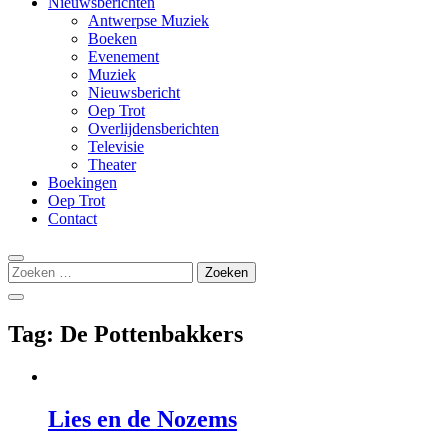
Nieuwsberichten
Antwerpse Muziek
Boeken
Evenement
Muziek
Nieuwsbericht
Oep Trot
Overlijdensberichten
Televisie
Theater
Boekingen
Oep Trot
Contact
Zoeken
naar:
Tag:
De Pottenbakkers
Lies en de Nozems