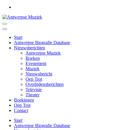
Ga
naar
inhoud
(druk
Antwerpse Muziek
Muziek in het Antwerps dialect
op
Enter)
Start
Antwerpse Biografie Database
Nieuwsberichten
Antwerpse Muziek
Boeken
Evenement
Muziek
Nieuwsbericht
Oep Trot
Overlijdensberichten
Televisie
Theater
Boekingen
Oep Trot
Contact
Start
Antwerpse Biografie Database