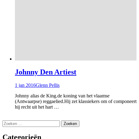
Johnny Den Artiest
1 jan 2016
Glenn Pellis
Johnny alias de King.de koning van het vlaamse
(Antwaarpse) reggaelied.Hij zet klassiekers om of componeert
hij recht uit het hart …
Zoeken
naar:
Categorieën