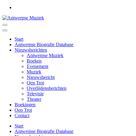
Ga
naar
inhoud
(druk
Antwerpse Muziek
Muziek in het Antwerps dialect
op
Enter)
Start
Antwerpse Biografie Database
Nieuwsberichten
Antwerpse Muziek
Boeken
Evenement
Muziek
Nieuwsbericht
Oep Trot
Overlijdensberichten
Televisie
Theater
Boekingen
Oep Trot
Contact
Start
Antwerpse Biografie Database