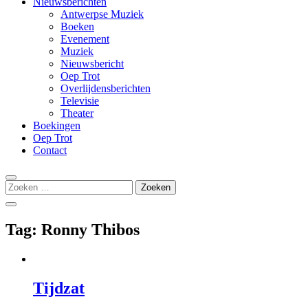
Nieuwsberichten
Antwerpse Muziek
Boeken
Evenement
Muziek
Nieuwsbericht
Oep Trot
Overlijdensberichten
Televisie
Theater
Boekingen
Oep Trot
Contact
Zoeken
naar:
Tag:
Ronny Thibos
Tijdzat