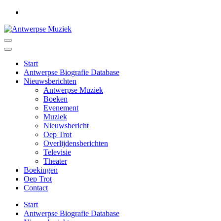
Ga
naar
inhoud
(druk
Antwerpse Muziek
Muziek in het Antwerps dialect
op
Enter)
Start
Antwerpse Biografie Database
Nieuwsberichten
Antwerpse Muziek
Boeken
Evenement
Muziek
Nieuwsbericht
Oep Trot
Overlijdensberichten
Televisie
Theater
Boekingen
Oep Trot
Contact
Start
Antwerpse Biografie Database