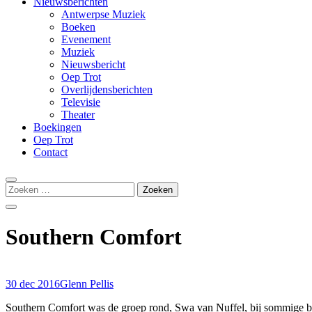
Nieuwsberichten
Antwerpse Muziek
Boeken
Evenement
Muziek
Nieuwsbericht
Oep Trot
Overlijdensberichten
Televisie
Theater
Boekingen
Oep Trot
Contact
Zoeken
naar:
Southern Comfort
30 dec 2016
Glenn Pellis
Southern Comfort was de groep rond, Swa van Nuffel, bij sommige b