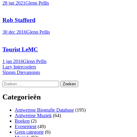
28 jan 2021
Glenn Pellis
Rob Stafford
30 dec 2016
Glenn Pellis
Tourist LeMC
1 jan 2016
Glenn Pellis
Berichtnavigatie
Lazy Intercoolers
Slongs Dievanongs
Zoeken
naar:
Categorieën
Antwerpse Biografie Database
(195)
Antwerpse Muziek
(64)
Boeken
(2)
Evenement
(49)
Geen categorie
(6)