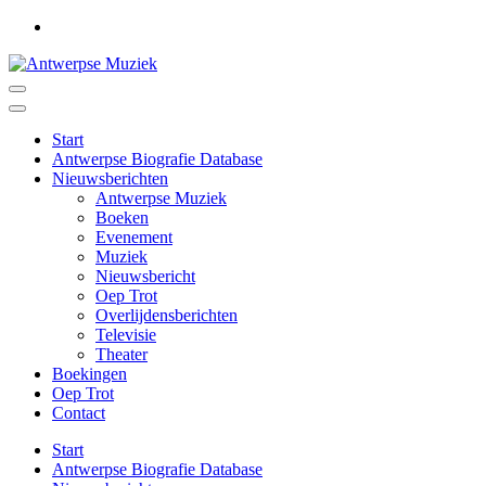
Ga
naar
inhoud
(druk
Antwerpse Muziek
Muziek in het Antwerps dialect
op
Enter)
Start
Antwerpse Biografie Database
Nieuwsberichten
Antwerpse Muziek
Boeken
Evenement
Muziek
Nieuwsbericht
Oep Trot
Overlijdensberichten
Televisie
Theater
Boekingen
Oep Trot
Contact
Start
Antwerpse Biografie Database