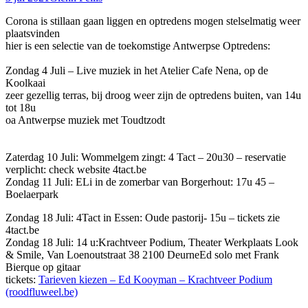
Corona is stillaan gaan liggen en optredens mogen stelselmatig weer
plaatsvinden
hier is een selectie van de toekomstige Antwerpse Optredens:
Zondag 4 Juli – Live muziek in het Atelier Cafe Nena, op de
Koolkaai
zeer gezellig terras, bij droog weer zijn de optredens buiten, van 14u
tot 18u
oa Antwerpse muziek met Toudtzodt
Zaterdag 10 Juli: Wommelgem zingt: 4 Tact – 20u30 – reservatie
verplicht: check website 4tact.be
Zondag 11 Juli: ELi in de zomerbar van Borgerhout: 17u 45 –
Boelaerpark
Zondag 18 Juli: 4Tact in Essen: Oude pastorij- 15u – tickets zie
4tact.be
Zondag 18 Juli: 14 u:Krachtveer Podium, Theater Werkplaats Look
& Smile, Van Loenoutstraat 38 2100 DeurneEd solo met Frank
Bierque op gitaar
tickets:
Tarieven kiezen – Ed Kooyman – Krachtveer Podium
(roodfluweel.be)