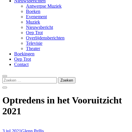
Nieuwsberichten
Antwerpse Muziek
Boeken
Evenement
Muziek
Nieuwsbericht
Oep Trot
Overlijdensberichten
Televisie
Theater
Boekingen
Oep Trot
Contact
Zoeken
naar:
Optredens in het Vooruitzicht
2021
3 jul 2021
Glenn Pellis