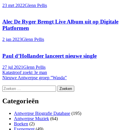
23 mrt 2022
Glenn Pellis
Alec De Ryger Brengt Live Album uit op Digitale
Platformen
2 jan 2023
Glenn Pellis
Paul d’Hollander lanceert nieuwe single
27 jul 2021
Glenn Pellis
Berichtnavigatie
Katastroof zoekt 3e man
Nieuwe Antwerpse groep ”Wasda”
Zoeken
naar:
Categorieën
Antwerpse Biografie Database
(195)
Antwerpse Muziek
(64)
Boeken
(2)
Evenement
(49)