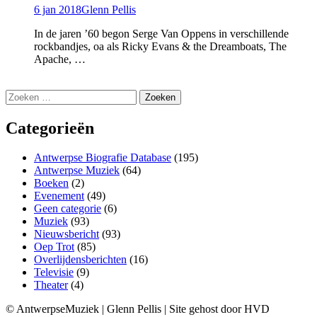
6 jan 2018
Glenn Pellis
In de jaren ’60 begon Serge Van Oppens in verschillende
rockbandjes, oa als Ricky Evans & the Dreamboats, The
Apache, …
Zoeken
naar:
Categorieën
Antwerpse Biografie Database
(195)
Antwerpse Muziek
(64)
Boeken
(2)
Evenement
(49)
Geen categorie
(6)
Muziek
(93)
Nieuwsbericht
(93)
Oep Trot
(85)
Overlijdensberichten
(16)
Televisie
(9)
Theater
(4)
© AntwerpseMuziek | Glenn Pellis | Site gehost door HVD