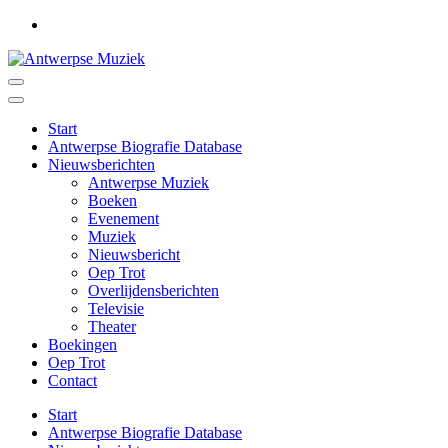
Ga
naar
inhoud
(druk
Antwerpse Muziek
Muziek in het Antwerps dialect
op
Enter)
Start
Antwerpse Biografie Database
Nieuwsberichten
Antwerpse Muziek
Boeken
Evenement
Muziek
Nieuwsbericht
Oep Trot
Overlijdensberichten
Televisie
Theater
Boekingen
Oep Trot
Contact
Start
Antwerpse Biografie Database