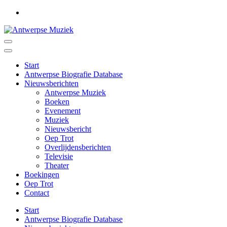
Ga
naar
inhoud
(druk
Antwerpse Muziek
Muziek in het Antwerps dialect
op
Enter)
Start
Antwerpse Biografie Database
Nieuwsberichten
Antwerpse Muziek
Boeken
Evenement
Muziek
Nieuwsbericht
Oep Trot
Overlijdensberichten
Televisie
Theater
Boekingen
Oep Trot
Contact
Start
Antwerpse Biografie Database