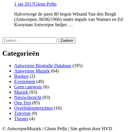
1 jan 2017
Glenn Pellis
Halverwege de jaren 80 begon Winand Van den Bergh
(Antwerpen, 06/06/1966) onder impuls van Wannes en Ed
Kooyman Antwerpse liedjes …
Zoeken
naar:
Categorieën
Antwerpse Biografie Database
(195)
Antwerpse Muziek
(64)
Boeken
(2)
Evenement
(49)
Geen categorie
(6)
Muziek
(93)
Nieuwsbericht
(93)
Oep Trot
(85)
Overlijdensberichten
(16)
Televisie
(9)
Theater
(4)
© AntwerpseMuziek | Glenn Pellis | Site gehost door HVD